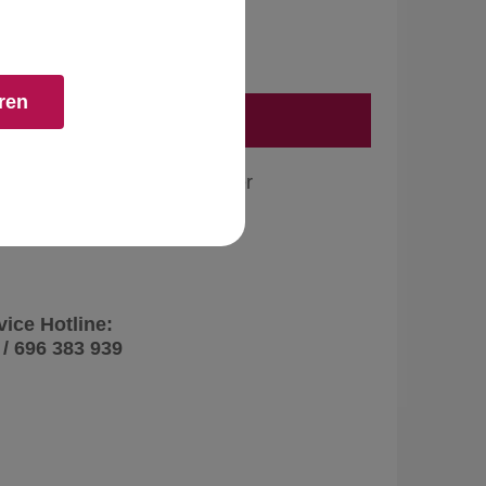
ren
 den Warenkorb
 Ausgaben Schule + E-Paper
ertragsabschluss und läuft für die im Rahmen
nzahl von Ausgaben. Gratis mit dabei sind
rhalten Sie demnächst per E-Mail. Wenn Sie
ssen Sie nichts weiter tun. Die Bezugszeit
vice Hotline:
 / 696 383 939
m ein Jahr zu den aktuell gültigen Konditionen.
h dem Erhalt des 4. Heftes eine kurze Mitteilung
 an den Kunden-Service senden. Dieses Angebot
landskonditionen auf Anfrage. Die Zusendung der
eingang.