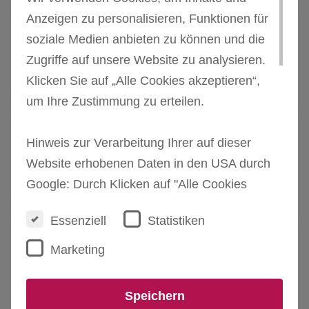
Anzeigen zu personalisieren, Funktionen für
soziale Medien anbieten zu können und die
Zugriffe auf unsere Website zu analysieren.
Klicken Sie auf „Alle Cookies akzeptieren“,
Geschenkt
Geschenkt
Geschenkt
um Ihre Zustimmung zu erteilen.
Hinweis zur Verarbeitung Ihrer auf dieser
Website erhobenen Daten in den USA durch
Google: Durch Klicken auf "Alle Cookies
akzeptieren" erklären Sie sich auch mit der
Geschenkt
Geschenkt
Geschenkt
Essenziell
Statistiken
Verarbeitung Ihrer Daten in den USA gemäss
Art. 49 Abs. 1 Satz 1 lit. a DSGVO
Marketing
einverstanden. Die USA werden vom
Europäischen Gerichtshof als ein Land mit
Speichern
einem nach EU-Standards unzureichenden
Geschenkt
Geschenkt
Geschenkt