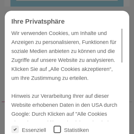
Preis
0,00 €
Ihre Privatsphäre
Beschreibung
Wir verwenden Cookies, um Inhalte und
Aquabeads sind Bastelperlen für Kinder ab vier
Anzeigen zu personalisieren, Funktionen für
Jahren, die sich allein durch das Besprühen von
Wasser miteinander verbinden. Das Basteln mit
soziale Medien anbieten zu können und die
Aquabeads fördert die Feinmotorik,
Zugriffe auf unsere Website zu analysieren.
Konzentrationsfähigkeit und Kreativität von Kindern.
Klicken Sie auf „Alle Cookies akzeptieren“,
Jetzt Abo und diese Prämie sichern!
um Ihre Zustimmung zu erteilen.
Geschenkt
Nur solange der Vorrat reicht
Hinweis zur Verarbeitung Ihrer auf dieser
Weitere Magazine im Abo
Website erhobenen Daten in den USA durch
Google: Durch Klicken auf "Alle Cookies
Schule
akzeptieren" erklären Sie sich auch mit der
Essenziell
Statistiken
Verarbeitung Ihrer Daten in den USA gemäss
Leben & erziehen