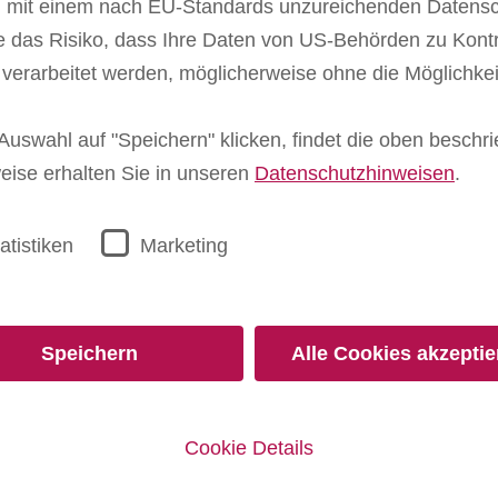
nd mit einem nach EU-Standards unzureichenden Datens
Jetzt Abo und diese Prämie si
 das Risiko, dass Ihre Daten von US-Behörden zu Kontr
Nur solange der Vorrat reicht.
rarbeitet werden, möglicherweise ohne die Möglichke
Sie erhalten einen Gutschein
geben Sie den Gutscheincode 
uswahl auf "Speichern" klicken, findet die oben besch
gratis und Versandkostenfrei. 
kombinierbar. Rückgabe sowi
weise erhalten Sie in unseren
Datenschutzhinweisen
.
ausgeschlossen. Im Übrigen g
www.ravensburger.de
atistiken
Marketing
Ser
Über uns
Speichern
Alle Cookies akzeptie
040
Leben & erziehen
Häufige Fragen
Kontakt
Cookie Details
AGB
Impressum