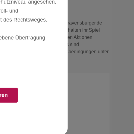
chutzniveau angesehen.
chern!
oll- und
it des Rechtsweges.
code per E-Mai zugesendet. Auf ravensburger.de
beim Bezahlvorgang ein. Sie erhalten Ihr Spiel
riebene Übertragung
Der Gutschein ist nicht mit anderen Aktionen
e Barauszahlung des Gutscheins sind
elten die Allgemeinen Geschäftsbedingungen unter
vice Hotline:
ren
 / 696 383 939